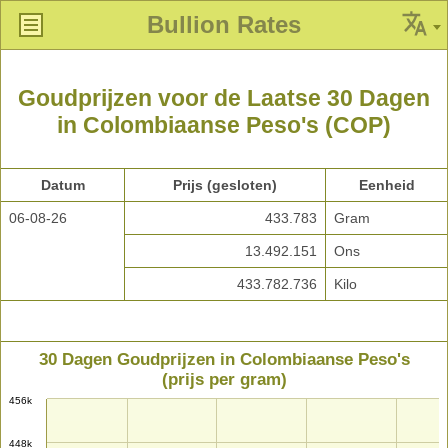
Bullion Rates
Goudprijzen voor de Laatse 30 Dagen
in Colombiaanse Peso's (COP)
Datum
Prijs (gesloten)
Eenheid
06-08-26
433.783
Gram
13.492.151
Ons
433.782.736
Kilo
30 Dagen Goudprijzen in Colombiaanse Peso's
(prijs per gram)
456k
448k