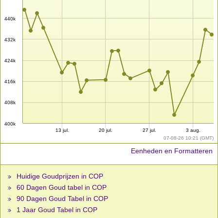
440k
432k
424k
416k
408k
400k
13 jul.
20 jul.
27 jul.
3 aug.
07-08-26 10:21 (GMT)
Eenheden en Formatteren
Huidige Goudprijzen in COP
60 Dagen Goud tabel in COP
90 Dagen Goud Tabel in COP
1 Jaar Goud Tabel in COP