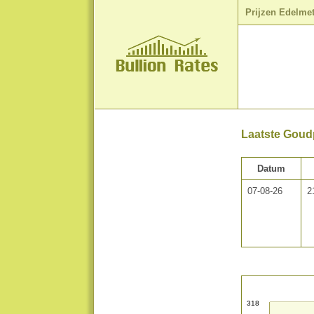
Prijzen Edelme
Laatste Goudpr
Datum
07-08-26
2
318