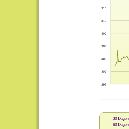
315
312
309
306
303
300
297
30 Dagen
60 Dagen