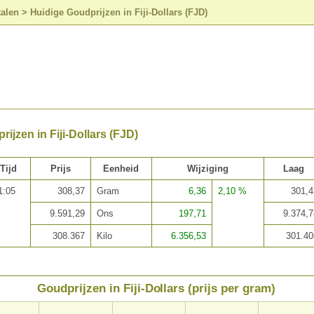
talen
>
Huidige Goudprijzen in Fiji-Dollars (FJD)
ijzen in Fiji-Dollars (FJD)
Tijd
Prijs
Eenheid
Wijziging
Laag
1:05
308,37
Gram
6,36
2,10 %
301,4
9.591,29
Ons
197,71
9.374,7
308.367
Kilo
6.356,53
301.40
Goudprijzen in Fiji-Dollars (prijs per gram)