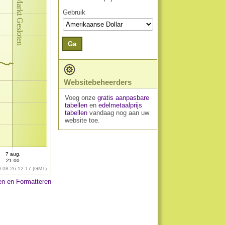
Markt Gesloten
Gebruik
Ga
Websitebeheerders
Voeg onze
gratis aanpasbare
tabellen
en
edelmetaalprijs
tabellen
vandaag nog aan uw
website toe.
7 aug.
21:00
9-08-26 12:17 (GMT)
n en Formatteren