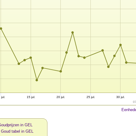
 jul.
15 jul.
20 jul.
25 jul.
30 jul.
0
Eenhede
Goudprijzen in GEL
 Goud tabel in GEL