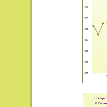
356
352
348
344
340
336
332
10
Huidige 
60 Dagen