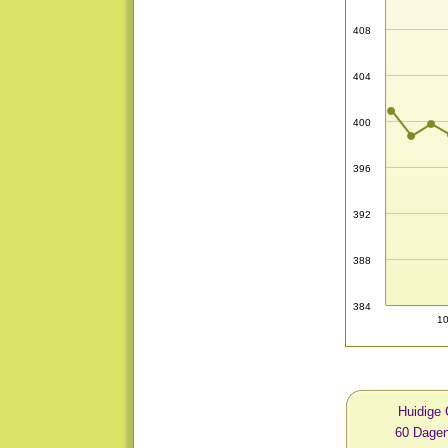
408
404
400
396
392
388
384
10
Huidige 
60 Dagen