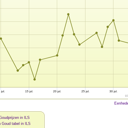
 jul.
15 jul.
20 jul.
25 jul.
30 jul.
0
Eenhede
Goudprijzen in ILS
 Goud tabel in ILS