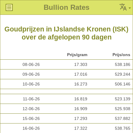
Bullion Rates
Goudprijzen in IJslandse Kronen (ISK)
over de afgelopen 90 dagen
Prijs/gram
Prijs/ons
08-06-26
17.303
538.186
09-06-26
17.016
529.244
10-06-26
16.273
506.146
11-06-26
16.819
523.139
12-06-26
16.909
525.938
15-06-26
17.293
537.882
16-06-26
17.322
538.765