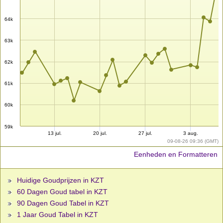
64k
63k
62k
61k
60k
59k
13 jul.
20 jul.
27 jul.
3 aug.
09-08-26 09:36 (GMT)
Eenheden en Formatteren
Huidige Goudprijzen in KZT
60 Dagen Goud tabel in KZT
90 Dagen Goud Tabel in KZT
1 Jaar Goud Tabel in KZT