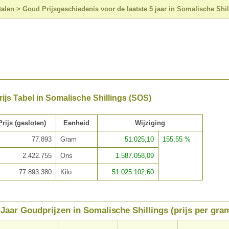
talen
>
Goud Prijsgeschiedenis voor de laatste 5 jaar in Somalische Shi
ijs Tabel in Somalische Shillings (SOS)
Prijs (gesloten)
Eenheid
Wijziging
77.893
Gram
51.025,10
155,55 %
2.422.755
Ons
1.587.058,09
77.893.380
Kilo
51.025.102,60
 Jaar Goudprijzen in Somalische Shillings (prijs per gra