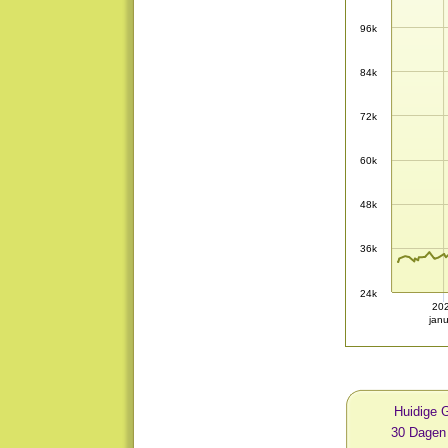
96k
84k
72k
60k
48k
36k
24k
20
janu
Huidige 
30 Dagen