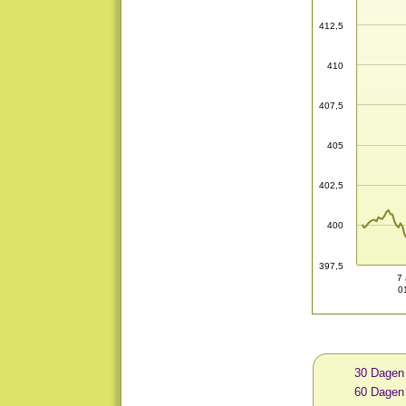
412,5
410
407,5
405
402,5
400
397,5
7 
0
30 Dagen
60 Dagen