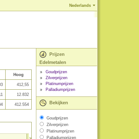
Nederlands
Prijzen
Edelmetalen
Goudprijzen
Hoog
Zilverprijzen
Platinumprijzen
03
412,55
Palladiumprijzen
11
12.832
Bekijken
34
412.554
Goudprijzen
Zilverprijzen
Platinumprijzen
Palladiumprijzen