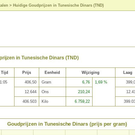
talen
>
Huidige Goudprijzen in Tunesische Dinars (TND)
rijzen in Tunesische Dinars (TND)
Tijd
Prijs
Eenheid
Wijziging
Laag
1:05
406,50
Gram
6,76
1,69 %
399,
12.644
Ons
210,24
12.4
406.503
Kilo
6.759,22
399.0
Goudprijzen in Tunesische Dinars (prijs per gram)